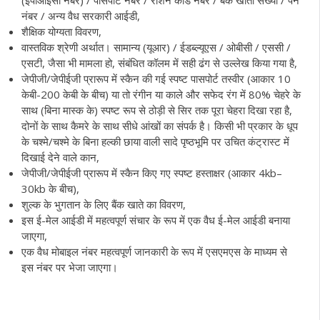
(ईपीआईसी नंबर) / पासपोर्ट नंबर / राशन कार्ड नंबर / बैंक खाता संख्या / पैन
नंबर / अन्य वैध सरकारी आईडी,
शैक्षिक योग्यता विवरण,
वास्तविक श्रेणी अर्थात। सामान्य (यूआर) / ईडब्ल्यूएस / ओबीसी / एससी /
एसटी, जैसा भी मामला हो, संबंधित कॉलम में सही ढंग से उल्लेख किया गया है,
जेपीजी/जेपीईजी प्रारूप में स्कैन की गई स्पष्ट पासपोर्ट तस्वीर (आकार 10
केबी-200 केबी के बीच) या तो रंगीन या काले और सफेद रंग में 80% चेहरे के
साथ (बिना मास्क के) स्पष्ट रूप से ठोड़ी से सिर तक पूरा चेहरा दिखा रहा है,
दोनों के साथ कैमरे के साथ सीधे आंखों का संपर्क है। किसी भी प्रकार के धूप
के चश्मे/चश्मे के बिना हल्की छाया वाली सादे पृष्ठभूमि पर उचित कंट्रास्ट में
दिखाई देने वाले कान,
जेपीजी/जेपीईजी प्रारूप में स्कैन किए गए स्पष्ट हस्ताक्षर (आकार 4kb–
30kb के बीच),
शुल्क के भुगतान के लिए बैंक खाते का विवरण,
इस ई-मेल आईडी में महत्वपूर्ण संचार के रूप में एक वैध ई-मेल आईडी बनाया
जाएगा,
एक वैध मोबाइल नंबर महत्वपूर्ण जानकारी के रूप में एसएमएस के माध्यम से
इस नंबर पर भेजा जाएगा।