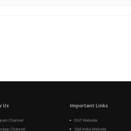
w Us
Important Links
gram Channel
DGT Website
sApp Channel
Skill India Website