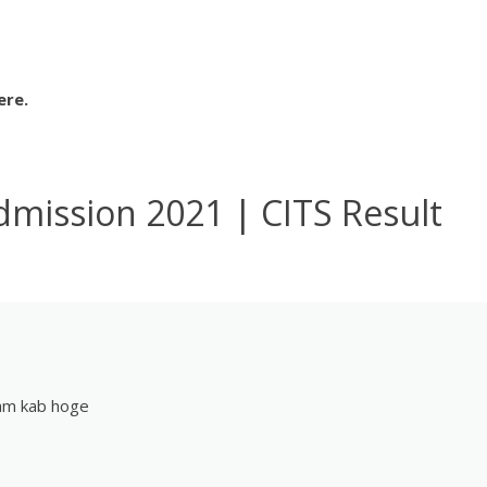
ere.
dmission 2021 | CITS Result
xam kab hoge