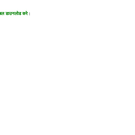
 टेबल डाउनलोड करे
।