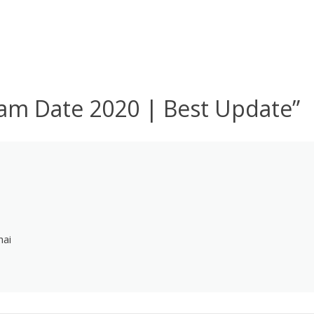
xam Date 2020 | Best Update
”
hai