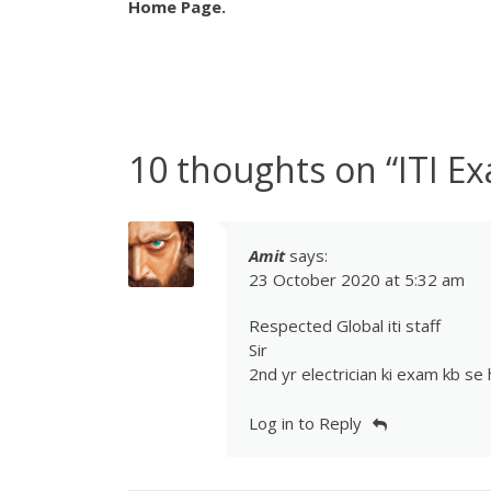
Home Page.
10 thoughts on “
ITI E
Amit
says:
23 October 2020 at 5:32 am
Respected Global iti staff
Sir
2nd yr electrician ki exam kb se 
Log in to Reply