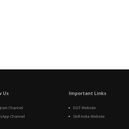
w Us
Important Links
gram Channel
DGT Website
sApp Channel
Skill India Website