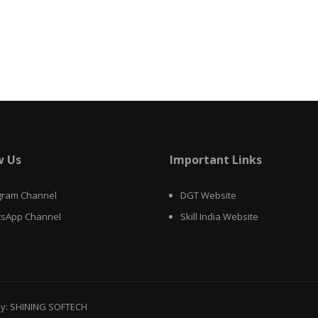
w Us
Important Links
gram Channel
DGT Website
sApp Channel
Skill India Website
y: SHINING SOFTECH