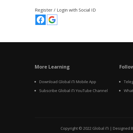
Register / Login with Social ID
More Learning
Follo
Download Global iTi Mobile App
Tele
Subscribe Global iTi YouTube Channel
What
Copyright © 2022
Global iTi
|
Designed B