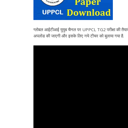
ग्लोबल आईटीआई युयुब चैनल पर UPPCL TG2 परीक्षा की तैयारी 
अपलोड की जाएगी और इसके लिए नये टीचर को बुलाया गया है.