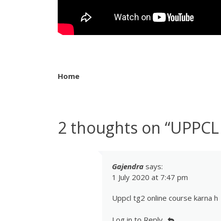
Home
2 thoughts on “
UPPCL 
Gajendra
says:
1 July 2020 at 7:47 pm
Uppcl tg2 online course karna h
Log in to Reply