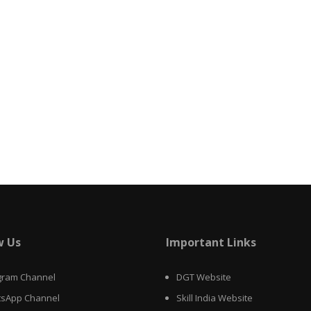
w Us
Important Links
gram Channel
DGT Website
sApp Channel
Skill India Website